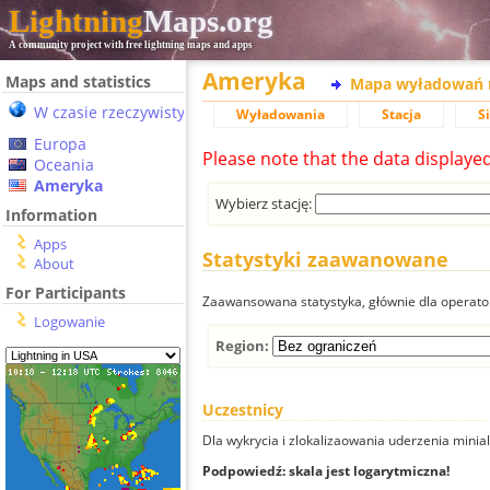
Lightning
Maps.org
A community project with free lightning maps and apps
Ameryka
Maps and statistics
Mapa wyładowań 
W czasie rzeczywistym
Wyładowania
Stacja
S
Europa
Please note that the data displaye
Oceania
Ameryka
Wybierz stację:
Information
Apps
Statystyki zaawanowane
About
For Participants
Zaawansowana statystyka, głównie dla operator
Logowanie
Region:
Uczestnicy
Dla wykrycia i zlokalizaowania uderzenia minial
Podpowiedź: skala jest logarytmiczna!