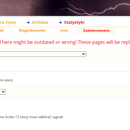
na żywo
Archiwa
Statystyki
ieć
Długookresowe
Inne
Zaawansowane
d here might be outdated or wrong! These pages will be repl
a stacji.
na liczba 13 stacji musi odebrać sygnał.