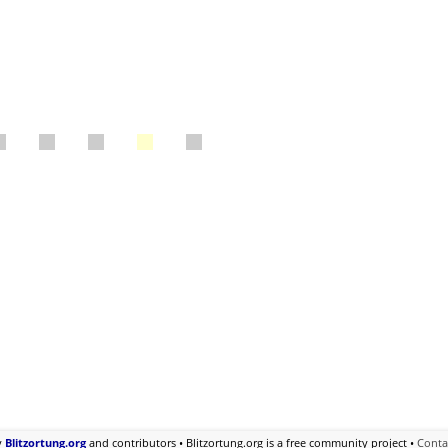
y
Blitzortung.org
and contributors • Blitzortung.org is a free community project •
Conta