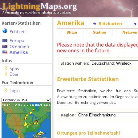
Lightning
Maps.org
A community project with free lightning maps and apps
Amerika
Karten/Statistiken
Blitzkarten
Echtzeit
Blitze
Station
Netzwer
Europa
Please note that the data displaye
Ozeanien
new ones in the future.
Amerika
Infos
Station wählen:
Apps
Über
Erweiterte Statistiken
Für Teilnehmer
Login
Erweiterte Statistiken, welche für den St
Auswertungen zu optimieren. Im Gegensatz zu
Daten zur Berechnung verwendet.
Region:
Ortungen pro Teilnehmerzahl