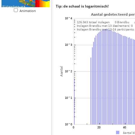
Tip: de schaal is logaritmisch!
Animation