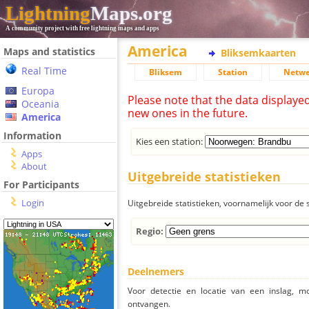
Lightning
Maps.org
A community project with free lightning maps and apps
America
Maps and statistics
Bliksemkaarten
Real Time
Bliksem
Station
Netwe
Europa
Please note that the data displaye
Oceania
new ones in the future.
America
Information
Kies een station:
Apps
About
Uitgebreide statistieken
For Participants
Login
Uitgebreide statistieken, voornamelijk voor de s
Regio:
Deelnemers
Voor detectie en locatie van een inslag, 
ontvangen.