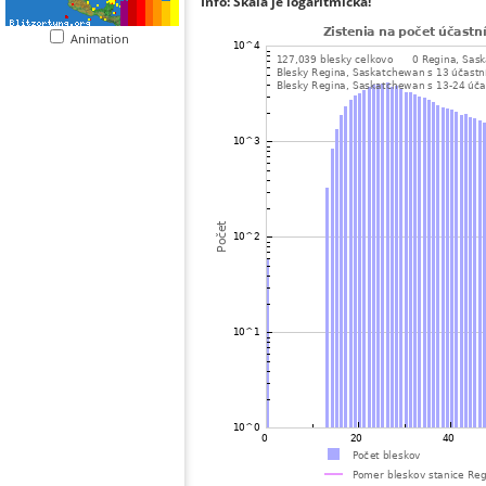
Info: Škála je logaritmická!
Animation