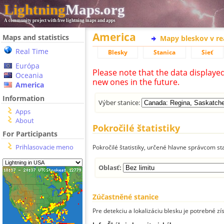
Lightning
Maps.org
A community project with free lightning maps and apps
America
Maps and statistics
Mapy bleskov v r
Real Time
Blesky
Stanica
Sieť
Európa
Please note that the data displaye
Oceania
new ones in the future.
America
Information
Výber stanice:
Apps
About
Pokročilé štatistiky
For Participants
Prihlasovacie meno
Pokročilé štatistiky, určené hlavne správcom st
Oblasť:
Zúčastněné stanice
Pre detekciu a lokalizáciu blesku je potrebné zí