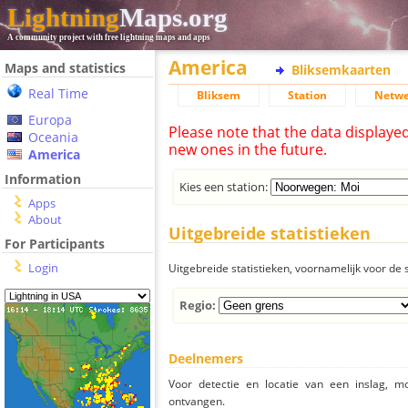
Lightning
Maps.org
A community project with free lightning maps and apps
America
Maps and statistics
Bliksemkaarten
Real Time
Bliksem
Station
Netwe
Europa
Please note that the data displaye
Oceania
new ones in the future.
America
Information
Kies een station:
Apps
About
Uitgebreide statistieken
For Participants
Login
Uitgebreide statistieken, voornamelijk voor de s
Regio:
Deelnemers
Voor detectie en locatie van een inslag, 
ontvangen.