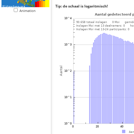
Tip: de schaal is logaritmisch!
Animation