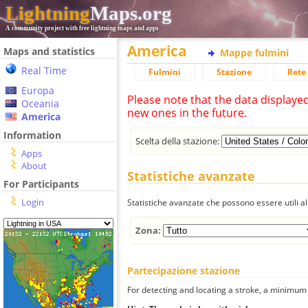
Lightning
Maps.org
A community project with free lightning maps and apps
America
Maps and statistics
Mappe fulmini
Real Time
Fulmini
Stazione
Rete 
Europa
Please note that the data displaye
Oceania
new ones in the future.
America
Information
Scelta della stazione:
Apps
About
Statistiche avanzate
For Participants
Login
Statistiche avanzate che possono essere utili all
Zona:
Partecipazione stazione
For detecting and locating a stroke, a minimum o