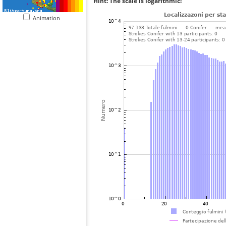
Hint: The scale is logarithmic!
Animation