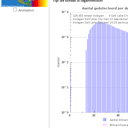
Tip: de schaal is logaritmisch!
Animation