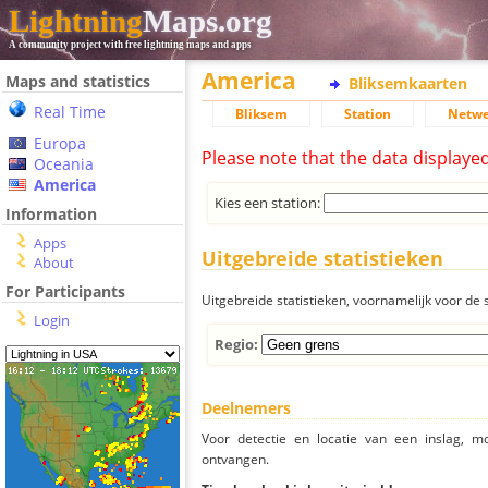
Lightning
Maps.org
A community project with free lightning maps and apps
America
Maps and statistics
Bliksemkaarten
Real Time
Bliksem
Station
Netwe
Europa
Please note that the data displaye
Oceania
America
Kies een station:
Information
Apps
Uitgebreide statistieken
About
For Participants
Uitgebreide statistieken, voornamelijk voor de s
Login
Regio:
Deelnemers
Voor detectie en locatie van een inslag, 
ontvangen.