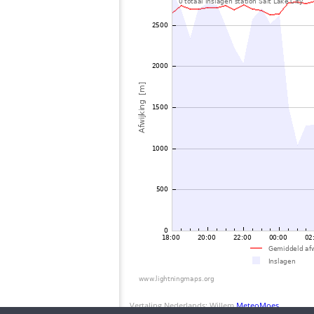
Vertaling Nederlands: Willem
MeteoMoes