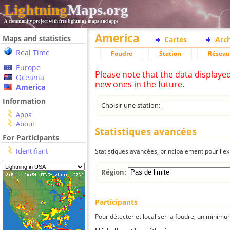
Lightning
Maps.org
A community project with free lightning maps and apps
America
Maps and statistics
Cartes
Arc
Real Time
Foudre
Station
Réseau
Europe
Please note that the data displaye
Oceania
new ones in the future.
America
Information
Choisir une station:
Apps
About
Statistiques avancées
For Participants
Identifiant
Statistiques avancées, principalement pour l'exp
Région:
Participants
Pour détecter et localiser la foudre, un minimum