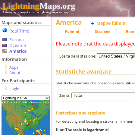
Lightning
Maps.org
A community project with free lightning maps and apps
America
Maps and statistics
Mappe fulmini
Real Time
Fulmini
Stazione
Rete 
Europa
Please note that the data displaye
Oceania
America
Scelta della stazione:
Information
Apps
Statistiche avanzate
About
For Participants
Statistiche avanzate che possono essere utili all
Login
Zona:
Partecipazione stazione
For detecting and locating a stroke, a minimum o
Hint: The scale is logarithmic!