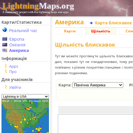
Lightning
Maps.org
A community project with free lightning maps and apps
Америка
Карти/Статистика
Карта блискавок
Реальний час
Карти
Щільність
Спи
Європа
Щільність блискавок
Океанія
Америка
Тут ви можете проглянути щільність блискавок 
Інформація
дані, показані тут не стандартизовані, тому 
Apps
пов'язано з різним покриттям станціями і пол
Про
різними поданнями.
Для учасників
Карта:
Рі
Увійти