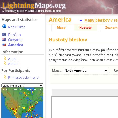
Lightning
Maps.org
A community project with free lightning maps and apps
America
Maps and statistics
Mapy bleskov v r
Real Time
Mapy
Hustoty
Zoznam
Európa
Hustoty bleskov
Oceania
America
Tu si môžete zobraziť hustotu bleskov pre rôzne ob
Information
nie sú štandardizované, preto nemožno robiť p
Apps
pokrytím staníc a vylepšenou detekciou bleskov. M
About
For Participants
Mapa:
Ro
Prihlasovacie meno