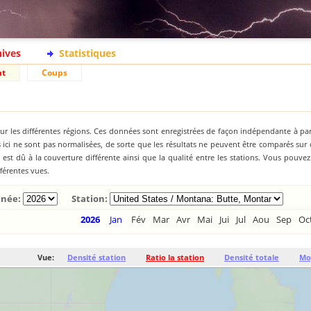
hives
Statistiques
nt
Coups
ur les différentes régions. Ces données sont enregistrées de façon indépendante à par
ici ne sont pas normalisées, de sorte que les résultats ne peuvent être comparés sur
st dû à la couverture différente ainsi que la qualité entre les stations. Vous pouve
fférentes vues.
née:
Station:
2026
Jan
Fév
Mar
Avr
Mai
Jui
Jul
Aou
Sep
Oc
Vue:
Densité station
Ratio la station
Densité totale
Mo