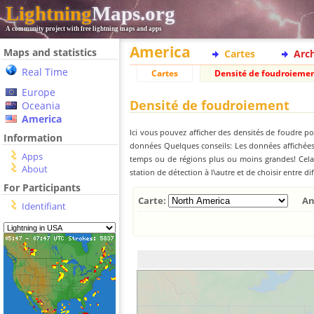
Lightning
Maps.org
A community project with free lightning maps and apps
America
Maps and statistics
Cartes
Arc
Real Time
Cartes
Densité de foudroieme
Europe
Densité de foudroiement
Oceania
America
Ici vous pouvez afficher des densités de foudre po
Information
données Quelques conseils: Les données affichées 
Apps
temps ou de régions plus ou moins grandes! Cela e
About
station de détection à l\autre et de choisir entre di
For Participants
Carte:
An
Identifiant