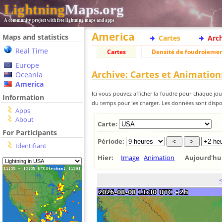
Lightning
Maps.org
A community project with free lightning maps and apps
America
Maps and statistics
Cartes
Arc
Real Time
Cartes
Densité de foudroieme
Europe
Archive: Cartes et Animation
Oceania
America
Ici vous pouvez afficher la foudre pour chaque jour
Information
du temps pour les charger. Les données sont dispon
Apps
About
Carte:
For Participants
Période:
Identifiant
Hier:
Image
Animation
Aujourd'h