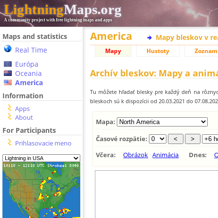
Lightning
Maps.org
A community project with free lightning maps and apps
America
Maps and statistics
Mapy bleskov v r
Real Time
Mapy
Hustoty
Zoznam
Európa
Archív bleskov: Mapy a anim
Oceania
America
Tu môžete hľadať blesky pre každý deň na rôznyc
Information
bleskoch sú k dispozícii od 20.03.2021 do 07.08.20
Apps
About
Mapa:
For Participants
Časové rozpätie:
Prihlasovacie meno
Včera:
Obrázok
Animácia
Dnes:
O